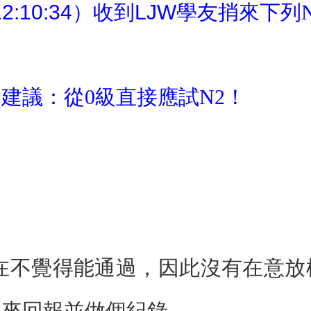
12:10:34）收到LJW學友
捎來下列
建議：從0級直接應試N2！
實在不覺得能通過，因此沒有在意放
地來回報並做個紀錄。