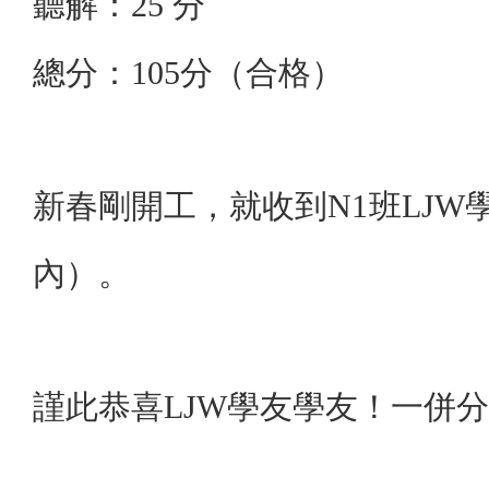
聽解：25 分
總分：105分（合格）
新春剛開工，就收到N1班LJW
內）。
謹此恭喜LJW學友學友！一併