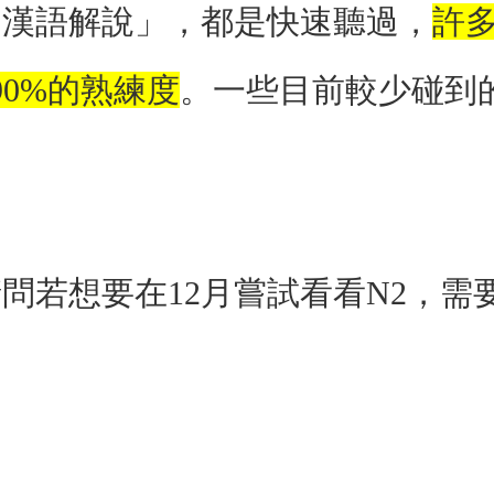
「漢語解說」，都是快速聽過，
許
90%的熟練度
。一些目前較少碰到
問若想要在12月嘗試看看N2，需