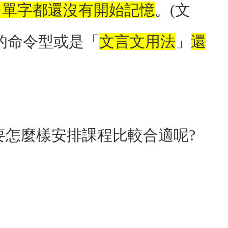
多單字都還沒有開始記憶
。(文
的命令型或是「
文言文用法
」
還
要怎麼樣安排課程比較合適呢?