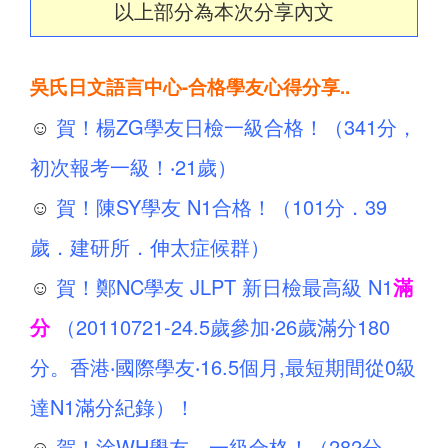
以上部分為本次分享內文
吳氏日文語言中心-合格學友心得分享..
☺
賀！楊ZG學友日檢一級合格！（341分，
初次報考一級！‧21歲）
☺
賀！陳SY學友 N1合格！（101分．39
歲．建研所．伸太症候群）
☺
賀！鄭NC學友 JLPT 新日檢最高級 N1
滿
分
（20110721-24.5歲參加‧26歲滿分180
分。香港‧國際學友‧16.5個月,最短期間從0級
達N1滿分紀錄）！
☺
賀！涂WH學友 一級合格！（282分，