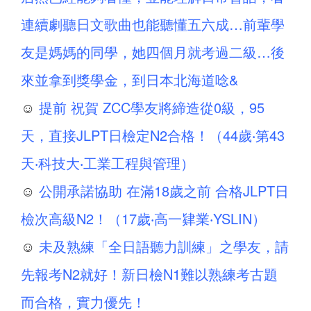
連續劇聽日文歌曲也能聽懂五六成…前輩學
友是媽媽的同學，她四個月就考過二級…後
來並拿到獎學金，到日本北海道唸&
☺
提前 祝賀 ZCC學友將締造從0級，95
天，直接JLPT日檢定N2合格！（44歲‧第43
天‧科技大‧工業工程與管理）
☺
公開承諾協助 在滿18歲之前 合格JLPT日
檢次高級N2！（17歲‧高一肄業‧YSLIN）
☺
未及熟練「全日語聽力訓練」之學友，請
先報考N2就好！新日檢N1難以熟練考古題
而合格，實力優先！