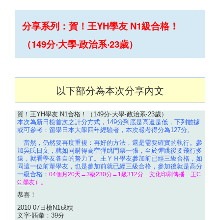
分享系列：賀！王YH學友 N1級合格！
（149分‧大學‧政治系‧23歲）
以下部分為本次分享內文
賀！王YH學友 N1合格！（149分‧大學‧政治系‧23歲）
本次為新日檢首次之計分方式，149分到底是高還是低，下列數據
或可參考：留學日本大學四年經驗者，本次報考得分為127分。
當然，仍然要再度重複：再好的方法，還是需要確實的執行。參
加吳氏日文，就如同購得高空彈跳門票一張，至於彈跳後要飛行多
遠，就看學友各自的努力了。王ＹＨ學友參加前已經三級合格，如
同這一位前輩學友，也是參加前就已經三級合格，參加後就是高分
一級合格：
04個月20天→3級230分→1級312分 文化印刷傳播 王C
C 學
友
）。
恭喜！
2010-07日檢N1成績
文字‧語彙：39分