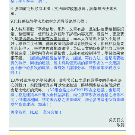
格，非常恭喜！讚！）
8. 參加前之瓶頸或困擾：文法學習較無系統，詞彙無法快速累
積。
9.比較傳統教學法及教材之差異等總體心得：
本人特別喜歡『字彙倍增』系列，文章有趣，且能快速累積相關詞
彙。整體而言，使用線上課程除了課程內容充實、豐富外，更重要
的是
學習者本身要能有效掌握進度
，而本人在這點上做的不是很
好，導致二度延期。傳統教法能讓學習者慢慢吸收，但缺點就是要
配合其他人，學習進度會拖得很慢；吳氏日文的好處是能自己掌握
學習進度，課程內容亦相當紮實，若能有效控制時間，學習效果會
很不錯。
（謝謝協助提醒後輩學友，謝謝。再好方法，還是需要確
實的執行。同樣的建議，經由有具體實績的前輩學友的一次建議，
會比敝中心多次的建議，還有效！謝謝分享。請後輩學友務必採
哪！）
10.對後輩學友之學習建議：參與吳氏日文課程最重要的是要有決
心與毅力，前段課程真的可以快速聽過，將時間多放在後段課程，
會是比較好的策略。
（N2級合格之林CHYU學友之建議，也是同
樣，都是建議早日進入全日語課程。兩位前輩學友雖合格之級等不
同，但建議相同。請尚未合格之後輩學友，務必參考這兩位前輩學
友的寶貴建議。加油！）
再度恭喜！N1級 高分合格！
吳氏日文
敬賀