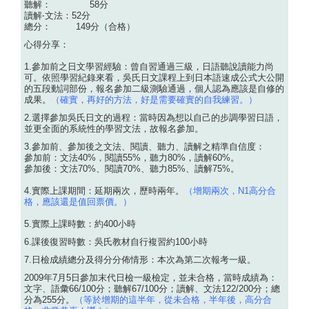
聽解： 58分
讀解‧文法：52分
總分： 149分（合格）
心得分享：
1.參加前之日文學習經驗：曾自習通過三級，日語聽說讀能力尚
可。依照學習紀錄來看，吳氏日文課程上到日本語速成公式大公開
的五段動詞部份，報名參加二級測驗通過，個人認為應該是自修的
成果。
（確實，再好的方法，好是需要確實的自我練習。）
2.選擇參加吳氏日文的過程：當時因為想以自己的步調學習日語，
並更全面的系統性的學習文法，故報名參加。
3.參加前、參加後之文法、閱讀、聽力、讀解之精準自信度：
參加前：文法40%，閱讀55%，聽力80%，讀解60%。
參加後：文法70%、閱讀70%、聽力85%、讀解75%。
4.實際上課期間：延期兩次，歷時兩年。
（增期兩次，N1高分合
格，應該還是值回票價。）
5.實際上課時數：約400小時
6.課後復習時數：吳氏教材自行複習約100小時
7.日檢成績總分及得分分佈情形：本次為第二次報考一級。
2009年7月5日參加末代日檢一級檢定，並未合格，當時成績為：
文字、語彙66/100分；聽解67/100分；讀解、文法122/200分；總
分為255分。
（等於增期的這半年，從未合格，半年後，高分合