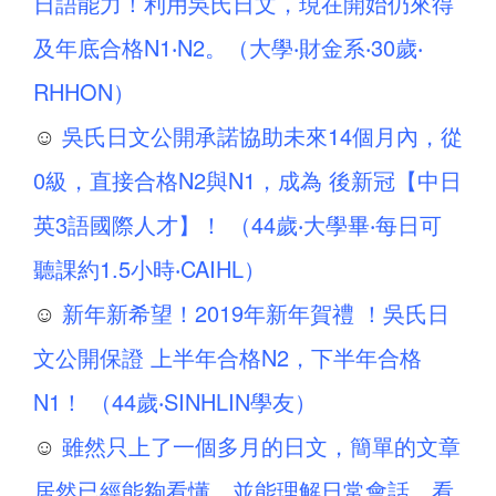
日語能力！利用吳氏日文，現在開始仍來得
及年底合格N1‧N2。（大學‧財金系‧30歲‧
RHHON）
☺
吳氏日文公開承諾協助未來14個月內，從
0級，直接合格N2與N1，成為 後新冠【中日
英3語國際人才】！ （44歲‧大學畢‧每日可
聽課約1.5小時‧CAIHL）
☺
新年新希望！2019年新年賀禮 ！吳氏日
文公開保證 上半年合格N2，下半年合格
N1！ （44歲‧SINHLIN學友）
☺
雖然只上了一個多月的日文，簡單的文章
居然已經能夠看懂，並能理解日常會話，看