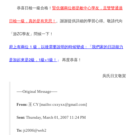
恭喜日檢一級合格！
賢伉儷兩位都是敝中心學友，且雙雙通過
日檢一級，真的是有意思！
。謝謝提供詳細的學習心得。敬請代向
「游
ZC
學友」問候一下！
府上有兩位
1
級，以後需要說明的時候變成
：「
我們家的日語能力
是加起來是
2級，
1級+1級！
」
再度恭喜！
吳氏日文敬賀
-----Original Message-----
From:
王
CY
[mailto:cxxyxx@gmail.com]
Sent:
Thursday, March 01, 2007 11:24 PM
To:
jt2006@web2