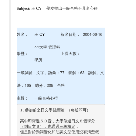
Subject:
王
CY
學友提出一級合格不具名心得
姓名：
王
CY
報名日期：
2004-06-16
○○大學 管理科
學歷：
上課天數：
學所
一級試驗 文字。語彙：77 聽解：63 讀解。文
法：165 總分：305 合格
主旨：
一級合格心得
1.參加前之日文學習經驗 （略述即可）

高中即背過５０音，大學修過日文８個學分
（到日文６），也通過三級檢定
，

但是對於動詞變化和助詞文型使用沒有清楚概