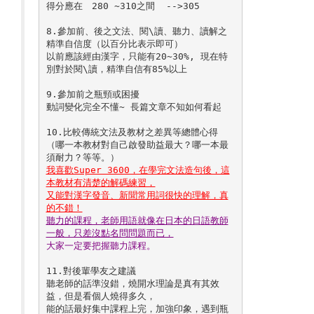
得分應在　280 ~310之間  -->305

8.參加前、後之文法、閱\讀、聽力、讀解之
精準自信度（以百分比表示即可） 

以前應該經由漢字，只能有20~30%, 現在特
別對於閱\讀，精準自信有85%以上

9.參加前之瓶頸或困擾 

動詞變化完全不懂~ 長篇文章不知如何看起

10.比較傳統文法及教材之差異等總體心得 
（哪一本教材對自己啟發助益最大？哪一本最

我喜歡Super 3600，在學完文法造句後，這
本教材有清楚的解碼練習，

又能對漢字發音、新聞常用詞很快的理解，真
的不錯！
聽力的課程，老師用語就像在日本的日語教師
一般，只差沒點名問問題而已，
大家一定要把握聽力課程。
11.對後輩學友之建議 

聽老師的話準沒錯，燒開水理論是真有其效
益，但是看個人燒得多久，

能的話最好集中課程上完，加強印象，遇到瓶