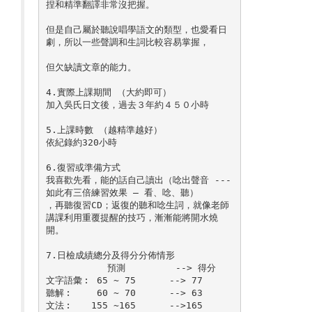
捏和精準翻譯非常沒把握。

但是自己屬於聽說唱學語文的類型，也愛看日
劇，所以一些聲調和生詞比較容易掌握，

但欠缺讀文章的能力。

4.實際上課期間 （大約即可）

加入吳氏日文後，過去３年約４５０小時

5.上課時數 （越精準越好）

依紀錄約320小時

6.復習或準備方式

我喜歡先看，能的話自己讀出（唸出聲音 --- 
如此有三倍練習效果 – 看、唸、聽）

，再聽復習CD；返復的聽和唸生詞，就像老師
講課利用重覆提醒的技巧，漸漸能將開水燒
開。 

7.日檢成績總分及得分分佈情形 

           預測         --> 得分

文字語彙︰ 65 ~ 75      --> 77

聽解︰　　 60 ~ 70      --> 63

文法︰　　155 ~165      -->165
