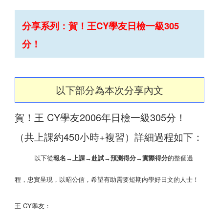
分享系列：賀！王CY學友日檢一級305
分！
以下部分為本次分享內文
賀！王
C
Y
學友2006年日檢一級3
0
5
分！
（
共上課約
4
50
小時
+複習
）
詳細過程如下：
以下從
報名→上課→赴試→預測得分→實際得分
的整個過
程，忠實呈現，以昭公信，希望有助需要短期內學好日文的人士！
王
CY
學友：