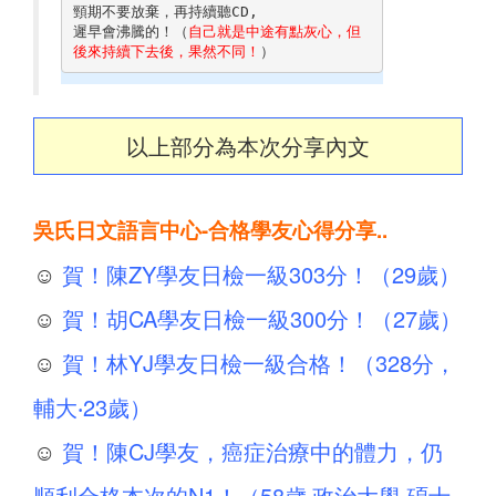
頸期不要放棄，再持續聽CD, 

遲早會沸騰的！（
自己就是中途有點灰心，但
後來持續下去後，果然不同！
）
以上部分為本次分享內文
吳氏日文語言中心-合格學友心得分享..
☺
賀！陳ZY學友日檢一級303分！（29歲）
☺
賀！胡CA學友日檢一級300分！（27歲）
☺
賀！林YJ學友日檢一級合格！（328分，
輔大‧23歲）
☺
賀！陳CJ學友，癌症治療中的體力，仍
順利合格本次的N1！（58歲‧政治大學‧碩士‧