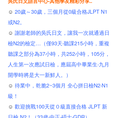
吳氏日文語言中心-其他學友精彩分享..
☺
20歲～30歲，三個月從0級合格JLPT N1
或N2。
☺
謝謝老師的吳氏日文，讓我一次就通過日
檢N2的檢定…（僅93天‧聽課215小時，重複
聽課之部分為37小時，共252小時，105分，
人生第一次應試日檢，應屆高中畢業生‧九月
開學時將是大一新鮮人。）
☺
待業中，乾脆2~3個月 全心拼日檢N2‧N1
級！
☺
歡迎挑戰100天從０級直接合格 JLPT 新
日檢 N2！（33歲‧中正‧碩士‧GDR）