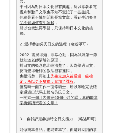
念。

平日因為對日本文化很有興趣，所以靠著看電
但總是看不懂新聞和長篇文章，看到生詞要查
又不知如何查生詞起
，

所以也就沒再學習，只保持和日本文化的接
觸。

2.選擇參加吳氏日文的過程（略述即可）

2002 書展得知，非常心動，因為試聽第一節
就知道老師講解的原理，

對日文的概念也比較清楚了，因為學過日文，
反而覺得老師的教法很有邏輯，

也很清楚，再加上
先生先加入後通過一級檢
定，所以更不猶豫，參加了課程
。

但當時一面工作一面修碩士，所以等唸完後確
定通過口試馬上報名吳氏日文，

一開始
一個月內修完60個小時的課，真的能拿
字典解讀想看的文章！
3. 自我評定參加時之日文能力 （略述即可）

能做簡單會話，也能查單字，但是對助詞的拿