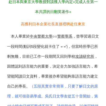
赴日本與東京大學教授對談獲入學內定+完成人生第一
本共譯的日翻英著作+
高獲利日本企業社長直接禮聘赴任東京
本人畢業於
中央警察大學
警察學系
，曾學習過日文
○○
一段時間(動詞5段變化就卡住了 = =')，但當時所學已所
剩無幾，目前已工作一段期間又回到學校
攻讀研究所
，
因體認到語言能力的重要，決定全力加強語言能力，希
望能閱讀日文資料，畢業後亦希望能夠靠語言能力建立
自己的專長。
（五段其實非常簡單，只要了解日文的原
理，就可很容易學成。吳氏日文學友從五十音開始，第
10小時內已經可學成五段了。請保留此函，以便屆時確