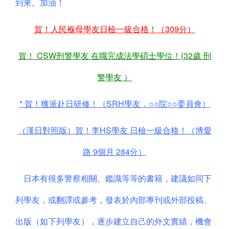
到來。加油！
賀！人民褓母學友日檢一級合格！（309分）
賀！ CSW刑警學友 在職完成法學碩士學位！(32歲 刑
警學友 ）
* 賀！獲派赴日研修！（SRH學友．○○院○○委員會）
（漢日對照版）賀！李HS學友 日檢一級合格！（博愛
路 9個月 284分）
日本有很多警察相關、鑑識等等的書籍，建議如同下
列學友，或翻譯或參考，發表於內部專刊或外部投稿、
出版（如下列學友），逐步建立自己的外文實績，機會