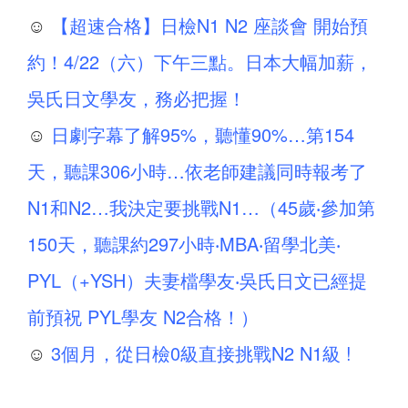
☺
【超速合格】日檢N1 N2 座談會 開始預
約！4/22（六）下午三點。日本大幅加薪，
吳氏日文學友，務必把握！
☺
日劇字幕了解95%，聽懂90%…第154
天，聽課306小時…依老師建議同時報考了
N1和N2…我決定要挑戰N1…（45歲‧參加第
150天，聽課約297小時‧MBA‧留學北美‧
PYL（+YSH）夫妻檔學友‧吳氏日文已經提
前預祝 PYL學友 N2合格！）
☺
3個月，從日檢0級直接挑戰N2 N1級 !