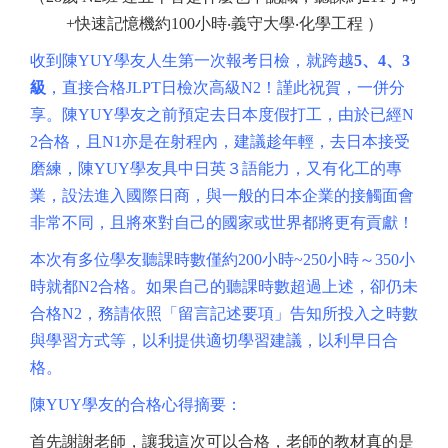
+快速記憶機約100小時‧義守大學‧化學工程 ）
收到陳YUY學友人生第一次報考日檢，就跨越
5、4、3
級
，直接合格JLPT日檢次高級N2！謹此祝賀，一併分
享。陳YUY學友之前預定去日本度假打工，由於已經N
2合格，且N1亦是在射程內，建議趁年輕，去日本接受
磨練，陳YUY學友具中日英３語能力，又有化工的專
業，設法進入國際日商，與一般的日本企業的接觸面會
非常不同，且將來對自己的國家或世界都將更有貢獻！
本次有多位學友聽課時數僅約200小時~250小時～350小
時就都N2合格。如果自己的聽課時數超過上述，卻仍未
合格N2，務請依照「留言記述要項」告知所投入之時數
與學習方式等，以利提供適切學習建議，以利早日合
格。
陳YUY學友的合格心得摘要：
首先謝謝老師，讓我這次可以合格，老師的教材真的是