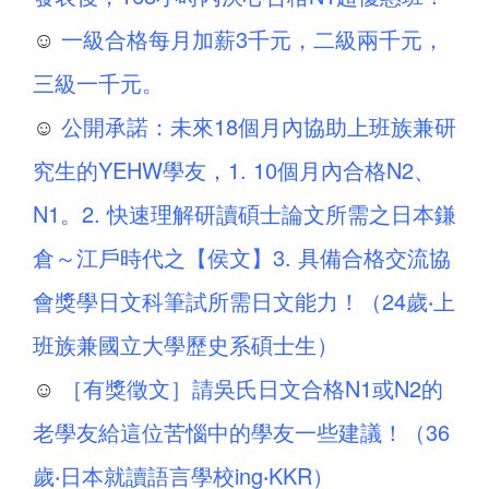
☺
一級合格每月加薪3千元，二級兩千元，
三級一千元。
☺
公開承諾：未來18個月內協助上班族兼研
究生的YEHW學友，1. 10個月內合格N2、
N1。2. 快速理解研讀碩士論文所需之日本鎌
倉～江戶時代之【侯文】3. 具備合格交流協
會獎學日文科筆試所需日文能力！（24歲‧上
班族兼國立大學歷史系碩士生）
☺
［有獎徵文］請吳氏日文合格N1或N2的
老學友給這位苦惱中的學友一些建議！（36
歲‧日本就讀語言學校ing‧KKR）