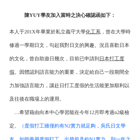
陳YUY學友加入當時之決心確認函如下：
本人于201X年畢業於私立義守大學
化工系
，曾在大學時
修過一學期日文，勾起我對日文的興趣。況且喜歡日本
的文化，曾自助遊日幾次，目前已申請到
日本打工度
假
。因體認到語言能力的重要，決定給自己一段期間全
力加強語言能力，讓赴日打工度假的生活能更加順利以
及往後在職場上的運用
。
…
希望藉由向本中心學習能在今年12月即考過n2級檢
定
。（度假打工雖僅約有N2實力就足夠，吳氏日文學
友，如能善用度假打工，出發前具約N1實力，則一年之