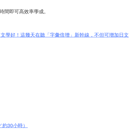
時間即可高效率學成。
日文學好！這幾天在聽「字彙倍增」新幹線，不但可增加日文
／約30小時）