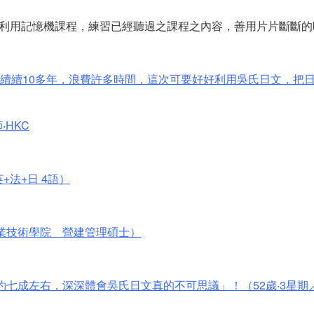
利用記憶機課程，練習已經聽過之課程之內容，善用片片斷斷的
斷續續10多年，浪費許多時間，這次可要好好利用吳氏日文，把
HKC
+法+日 4語）
台灣工業技術學院 營建管理碩士）
約七成左右，深深體會吳氏日文真的不可思議」！（52歲‧3星期