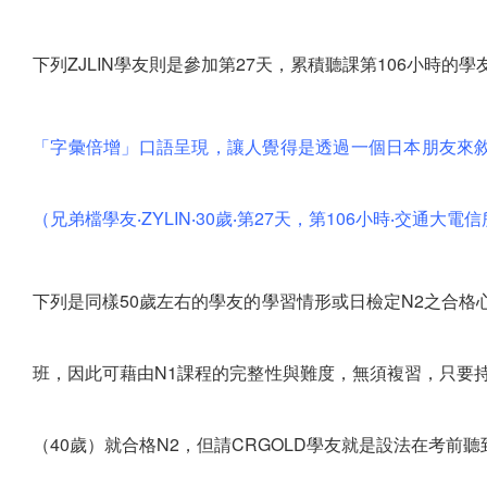
下列ZJLIN學友則是參加第27天，累積聽課第106小時的學
「字彙倍增」口語呈現，讓人覺得是透過一個日本朋友來
（兄弟檔學友‧ZYLIN‧30歲‧第27天，第106小時‧交通大電
下列是同樣50歲左右的學友的學習情形或日檢定N2之合格
班，因此可藉由N1課程的完整性與難度，無須複習，只要持續
（40歲）就合格N2，但請CRGOLD學友就是設法在考前