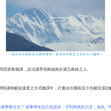
間高密集聽課，設法讓學習曲線跑在遺忘曲線之上。
+調快講師解說速度之方式聽課中，計畫在出國前至少先聽完漢語
如何快速學會日文？ 當事學友自己告訴你，可利用吳氏日文，如此「即刻