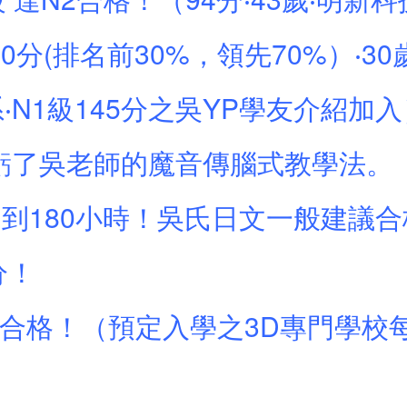
分(排名前30%，領先70%）‧30
系‧N1級145分之吳YP學友介紹加
了吳老師的魔音傳腦式教學法。（10
到180小時！吳氏日文一般建議合
分！
N2合格！（預定入學之3D專門學校