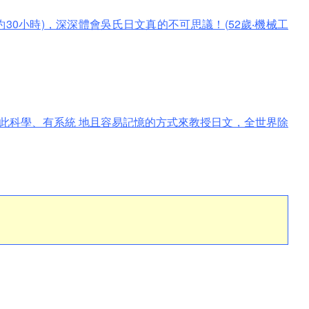
30小時)，深深體會吳氏日文真的不可思議！(52歲‧機械工
此科學、有系統 地且容易記憶的方式來教授日文，全世界除