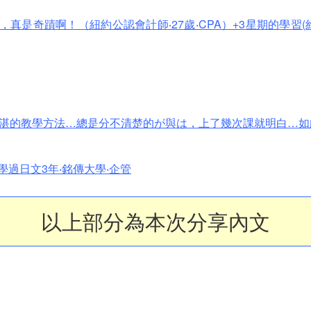
是奇蹟啊！（紐約公認會計師‧27歲‧CPA）+3星期的學習(約
湛的教學方法…總是分不清楚的が與は，上了幾次課就明白…如
學過日文3年‧銘傳大學‧企管
以上部分為本次分享內文