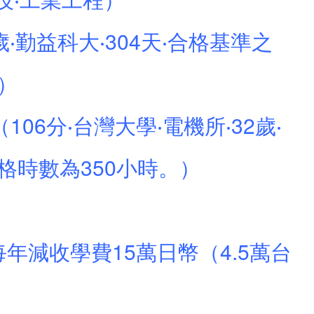
歲‧勤益科大‧304天‧合格基準之
入）
6分‧台灣大學‧電機所‧32歲‧
格時數為350小時。）
每年減收學費15萬日幣（4.5萬台