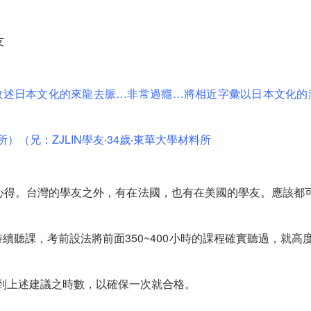
友
敘述日本文化的來龍去脈…非常過癮…將相近字彙以日本文化的
信所）（兄：ZJLIN學友‧34歲‧東華大學材料所
心得。台灣的學友之外，有在法國，也有在美國的學友。應該都可
聽課，考前設法將前面350~400小時的課程確實聽過，就高度可
聽到上述建議之時數，以確保一次就合格。