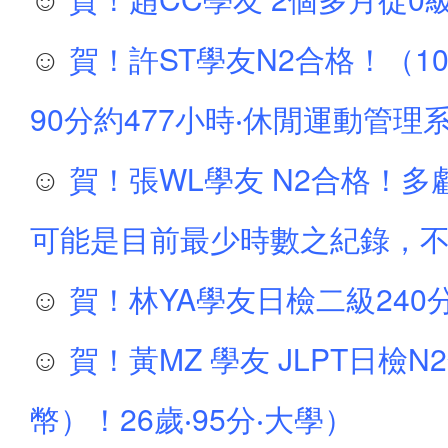
☺
賀！許ST學友N2合格！（100
90分約477小時‧休閒運動管理
☺
賀！張WL學友 N2合格！多虧
可能是目前最少時數之紀錄，不
☺
賀！林YA學友日檢二級240
☺
賀！黃MZ 學友 JLPT日檢
幣）！26歲‧95分‧大學）