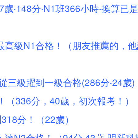
7歲‧148分‧N1班366小時‧換算
檢最高級N1合格！（朋友推薦的，他說
三級躍到一級合格(286分‧24歲)
（336分，40歲，初次報考！）
318分！（22歲）
 達N2合格！（94分‧43歲‧明新