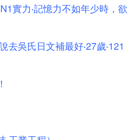
已是N1實力‧記憶力不如年少時，欲
去吳氏日文補最好‧27歲‧121
！
科技‧工業工程）