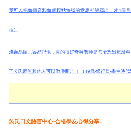
我可以把每個音和每個標點符號的意思都解釋出，才4個月，真
程）
淺顯易懂…容易記憶，真的很好奇吳老師是怎麼想出這麼精
了吳氏應無其他人可以做 到吧？！（49歲‧銀行員‧學生時代
吳氏日文語言中心-合格學友心得分享..