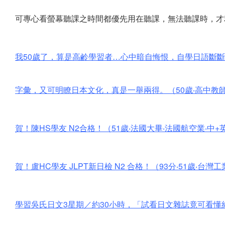
可專心看螢幕聽課之時間都優先用在聽課，無法聽課時，才
我50歲了，算是高鹷學習者…心中暗自悔恨，自學日語斷
字彙，又可明瞭日本文化，真是一舉兩得。（50歲‧高中教師‧
賀！陳HS學友 N2合格！（51歲‧法國大畢‧法國航空業‧中+英
賀！盧HC學友 JLPT新日檢 N2 合格！（93分‧51歲‧
學習吳氏日文3星期／約30小時，「試看日文雜誌竟可看懂