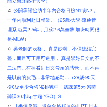
國立台北藝術大學）
☺
公開承諾協助半年內合格日檢N1或N2，
一年內順利赴日就業。（25歲‧大學‧流通管
理系‧就業2.5年，月薪2.6萬臺幣‧加班時間很
長‧MLW）
☺
吳老師的表格， 真是妙啊，不僅總結完
整，而且可正用可逆用， 真是學好日文的不
二法門…有種看到日文骨頭的感覺， 而不再
是以前的皮毛…非常地感動…（28歲‧95天
從0級至少合格N2挑戰中！聽課第5天‧累積
聽課30小時‧甘肅‧YSQ）S
☺
【半個暑假，邁向合格12月的JLPT 日本