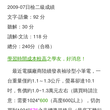
2009-07日檢二級成績
文字‧語彙：92 分
聽解：30 分
讀解‧文法：118 分
總分：240分（合格）
學習時間成本較高
之學友，好消息！
最近電腦廠商陸續發表袖珍型小筆電，一
台重量僅約1.1～1.3公斤，螢幕卻達10.1
吋，售價約1.0~1.3萬元左右（購買時請注
意：需要1024*
600
（高度600以上），切勿
買到1024*
576
之非標準規格品（最底下幾行