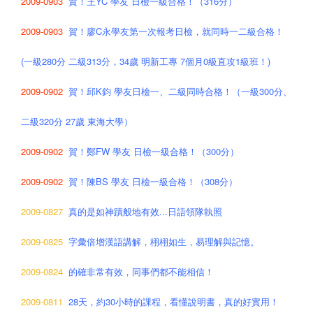
2009-0903
賀！王YC 學友 日檢一級合格！（316分）
2009-0903
賀！廖C永學友第一次報考日檢，就同時一二級合格！
(一級280分 二級313分，34歲 明新工專 7個月0級直攻1級班！)
2009-0902
賀！邱K鈞 學友日檢一、二級同時合格！（一級300分、
二級320分 27歲 東海大學）
2009-0902
賀！鄭FW 學友 日檢一級合格！（300分）
2009-0902
賀！陳BS 學友 日檢一級合格！（308分）
2009-0827
真的是如神蹟般地有效...日語領隊執照
2009-0825
字彙倍增漢語講解，栩栩如生，易理解與記憶。
2009-0824
的確非常有效，同事們都不能相信！
2009-0811
28天，約30小時的課程，看懂說明書，真的好實用！