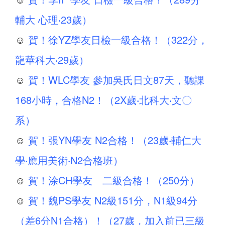
輔大 心理‧23歲）
☺
賀！徐YZ學友日檢一級合格！（322分，
龍華科大‧29歲）
☺
賀！WLC學友 參加吳氏日文87天，聽課
168小時，合格N2！（2X歲‧北科大‧文〇
系）
☺
賀！張YN學友 N2合格！（23歲‧輔仁大
學‧應用美術‧N2合格班）
☺
賀！涂CH學友 二級合格！（250分）
☺
賀！魏PS學友 N2級151分，N1級94分
（差6分N1合格）！（27歲，加入前已三級