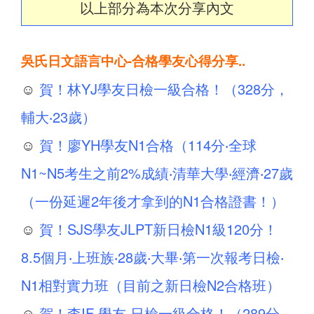
以上部分為本次分享內文
吳氏日文語言中心-合格學友心得分享..
☺
賀！林YJ學友日檢一級合格！（328分，
輔大‧23歲）
☺
賀！廖YH學友N1合格（114分‧全球
N1~N5考生之前2%成績‧清華大學‧經濟‧27歲
（一份延遲2年後才拿到的N1合格證書！）
☺
賀！SJS學友JLPT新日檢N1級120分！
8.5個月‧上班族‧28歲‧大畢‧第一次報考日檢‧
N1相對實力班（目前之新日檢N2合格班）
☺
賀！李IF 學友 日檢一級合格！（289分