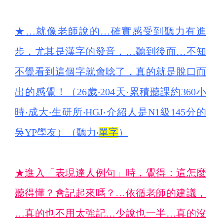
★
…就像老師說的…確實感受到聽力有進
步，尤其是漢字的發音，…聽到後面…不知
不覺看到這個字就會唸了，真的就是脫口而
出的感覺！（26歲‧204天‧累積聽課約360小
時‧成大‧生研所‧HGJ‧介紹人是N1級145分的
吳YP學友）（聽力‧
單字
）
★
進入「表現達人例句」時，覺得：這怎麼
聽得懂？會記起來嗎？…依循老師的建議，
…真的也不用太強記…少說也一半…真的沒