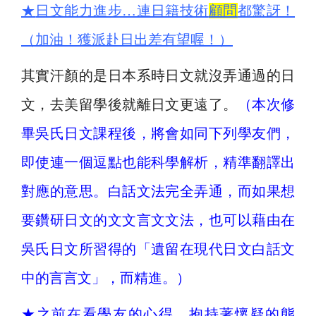
★
日文能力進步…連日籍技術
顧問
都驚訝！
（加油！獲派赴日出差有望喔！）
其實汗顏的是日本系時日文就沒弄通過的日
文，去美留學後就離日文更遠了。
（本次修
畢吳氏日文課程後，將會如同下列學友們，
即使連一個逗點也能科學解析，精準翻譯出
對應的意思。白話文法完全弄通，而如果想
要鑽研日文的文文言文文法，也可以藉由在
吳氏日文所習得的「遺留在現代日文白話文
中的言言文」，而精進。）
★
之前在看學友的心得，抱持著懷疑的態