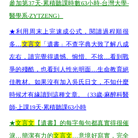
參加第37天‧累積聽課時數63小時‧台灣大學‧
醫學系‧ZYTZENG）
★
利用周末上完速成公式，閱讀過程順很
多…
文言文
「遺書」不查字典大致了解八成
左右，讀完覺得遺憾、惋惜、不捨…看到戰
爭的殘酷，也看到人性光明面…生命教育絕
佳教材。如果沒有加入吳氏日文，不知什麼
時候才有緣讀到這種文章。（33歲‧麻醉科醫
師‧上課19天‧累積聽課63小時
★
文言文
【遺書】的每字每句都真實得很催
淚…簡潔有力的
文言文
…意境好寫實，完全