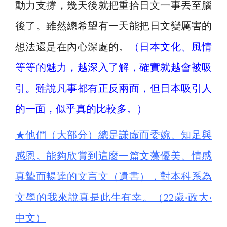
動力支撐，幾天後就把重拾日文一事丟至腦
後了。雖然總希望有一天能把日文變厲害的
想法還是在內心深處的。
（日本文化、風情
等等的魅力，越深入了解，確實就越會被吸
引。雖說凡事都有正反兩面，但日本吸引人
的一面，似乎真的比較多。）
★
他們（大部分）
總是
謙虛而委婉、知足與
感恩。能夠欣賞到這麼一篇文藻優美、情感
真摯而暢達的文言文（遺書），對本科系為
文學的我來說真是此生有幸。（22歲‧政大‧
中文）