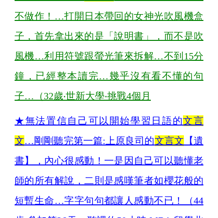
不做作！…打開日本帶回的女神光吹風機盒
子，首先拿出來的是「說明書」，而不是吹
風機…利用符號跟螢光筆來拆解…不到15分
鐘，已經整本讀完…幾乎沒有看不懂的句
子…（32歲‧世新大學‧挑戰4個月
★
無法置信自己可以開始學習日語的
文言
文
…剛剛聽完第一篇:上原良司的
文言文
【遺
書】，內心很感動！一是因自己可以聽懂老
師的所有解說，二則是感嘆筆者如櫻花般的
短暫生命…字字句句都讓人感動不已！（44