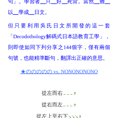
句」。學習者
只
好
死背。當然
難
以
學成
日文。
但只要利用吳氏日文所開發的這一套
「Decodothology解碼式日本語教育工學」，
則即使如同下列分享之144個字，僅有兩個
句號，也能精準斷句，翻譯出正確的意思。
★
ののののの vs. NONONONONO
從左而右
→→→
？
從右而左
←←←
？
從左上至右下
↘↘↘
？