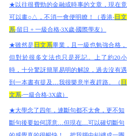
★
以往很費勁的金融或時事的文章，現在竟
可以畫○△，不消一會便明瞭！（香港‧
日文
系
‧留日 + 一級合格‧3X歲‧國際學友）
★
雖然是
日文系
畢業，且一級也勉強合格，
但對於很多文法也只是死記。上了約20小
時，十分驚訝簡單易明的解說，過去沒有遇
到一本書有提及…我很樂意半夜趕路。（
日
文系
‧一級合格‧3X歲）
★
大學念了四年，連斷句都不太會，更不知
斷句後要如何譯意…但現在…可以確切斷句
的感覺真的很暢快！…把我腦中糾纏成一團