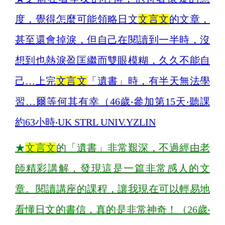
度，覺得怎麼可能領略日文
文言文
的文章，
甚至還會掉淚，但自己在閱讀到一半時，沒
想到也熱淚盈匡繼而雙眼模糊，久久不能自
己…上完
文言文
「遺書」時，有半天無法學
習…爾等何其有幸（46歲‧參加第15天‧聽課
約63小時‧UK STRL UNIV.YZLIN
★
文言文
的「遺書」非常艱深，不過經由老
師精彩講解，發現這是一篇非常感人的文
章。閱讀講座的課程，讓我現在可以輕易地
看懂日文的書信，真的是非常神奇！（26歲‧