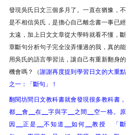
發現吳氏日文三個多月了。一直在猶豫，不
是不相信吳氏，是擔心自己離念書一事已經
太遠，加上日文文章從大學時就看不懂，斷
章斷句分析句子完全沒弄懂過的我，真的能
用吳氏的語言學習法，讓自己有重新翻身的
機會嗎？（
謝謝再度提到學習日文的大重點
之一：「斷句」！
翻閱坊間日文教科書就會發現很多教科書，
都
會
在
字與字
之間
空一格。原
因
正是
不知道
如何
教授 「斷