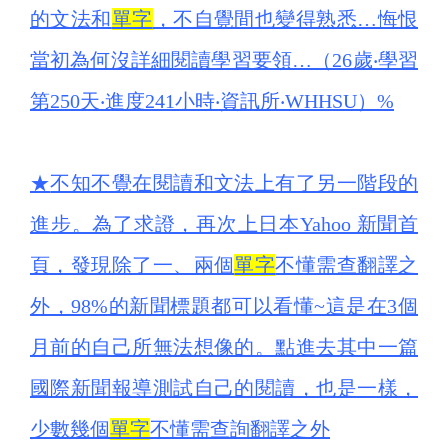
的文法和
單字
，不自覺間也變得熟悉…悔恨
當初為何沒詳細閱讀學習要領…（26歲‧學習
第250天‧進度241小時‧資訊所‧WHHSU）%
★
不知不覺在閱讀和文法上有了另一階段的
進步。為了求證，再次上日本Yahoo 新聞首
頁，發現除了一、兩個
單字
不懂需查翻譯之
外，98%的新聞標題都可以看懂~這是在3個
月前的自己所無法想像的。點進去其中一篇
國際新聞報導測試自己的閱讀，也是一樣，
少數幾個
單字
不懂需查詢翻譯之外