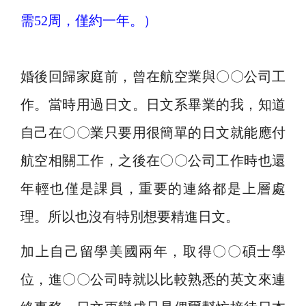
需52周，僅約一年。）
婚後回歸家庭前，曾在
航空
業與
〇〇
公司工
作。當時用過日文。日文系畢業的我，知道
自己在
〇〇
業只要用很簡單的日文就能應付
航空相關工作，之後在
〇〇
公司工作時也還
年輕也僅是課員，重要的連絡都是上層處
理。所以也沒有特別想要精進日文。
加上自己留學美國兩年，取得
〇〇
碩士學
位，進
〇〇
公司時就以比較熟悉的英文來連