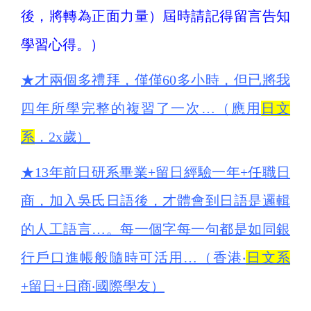
後，將轉為正面力量）屆時請記得留言告知
學習心得。）
★
才兩個多禮拜，僅僅60多小時，但已將我
四年所學完整的複習了一次…（應用
日文
系
．2x歲）
★
13年前日研系畢業+留日經驗一年+任職日
商，加入吳氏日語後，才體會到日語是邏輯
的人工語言…。每一個字每一句都是如同銀
行戶口進帳般隨時可活用…（香港‧
日文系
+留日+日商‧國際學友）