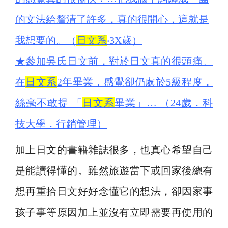
的文法給釐清了許多，真的很開心，這就是
我想要的。（
日文系
‧3X歲）
★
參加吳氏日文前，對於日文真的很頭痛。
在
日文系
2年畢業，感覺卻仍處於5級程度，
絲毫不敢提 「
日文系
畢業」… （24歲．科
技大學．行銷管理）
加上日文的書籍雜誌很多，也真心希望自己
是能讀得懂的。雖然旅遊當下或回家後總有
想再重拾日文好好念懂它的想法，卻因家事
孩子事等原因加上並沒有立即需要再使用的