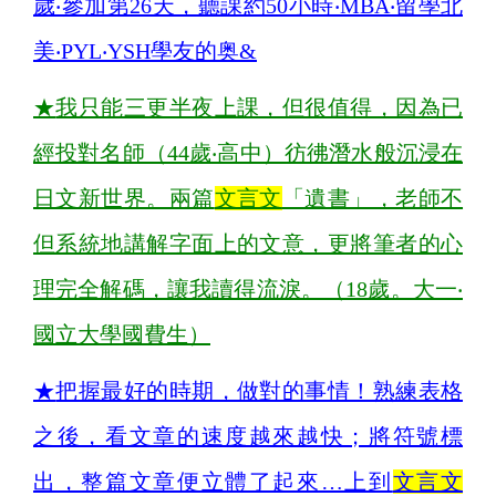
歲‧參加第26天，聽課約50小時‧MBA‧留學北
美‧PYL‧YSH學友的奥&
★
我只能三更半夜上課，但很值得，因為已
經投對名師（44歲‧高中）彷彿潛水般沉浸在
日文新世界。兩篇
文言文
「遺書」，老師不
但系統地講解字面上的文意，更將筆者的心
理完全解碼，讓我讀得流淚。（18歲。大一‧
國立大學國費生）
★
把握最好的時期，做對的事情！熟練表格
之後，看文章的速度越來越快；將符號標
出，整篇文章便立體了起來…上到
文言文