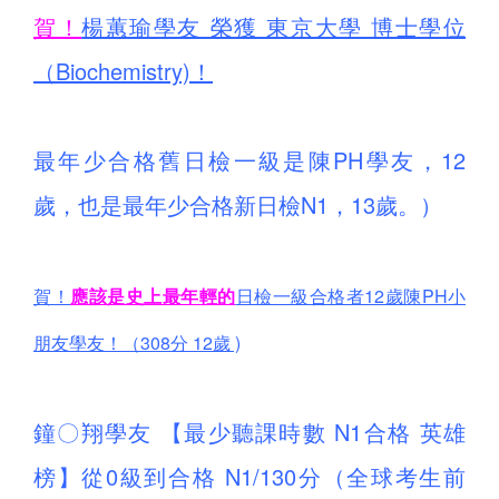
賀！
楊蕙瑜學友 榮獲 東京大學 博士學位
（Biochemistry)！
最年少合格舊日檢一級是陳PH學友，12
歲，也是最年少合格新日檢N1，13歲。）
賀！
應該是史上最年輕的
日檢一級合格者12歲陳PH小
朋友學友！（308分 12歲 )
鐘〇翔學友 【最少聽課時數 N1合格 英雄
榜】從0級到合格 N1/130分（全球考生前