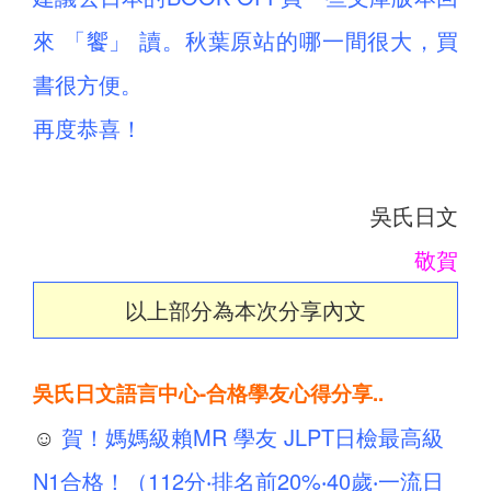
來 「饗」 讀。秋葉原站的哪一間很大，買
書很方便。
再度恭喜！
吳氏日文
敬賀
以上部分為本次分享內文
吳氏日文語言中心-合格學友心得分享..
☺
賀！媽媽級賴MR 學友 JLPT日檢最高級
N1合格！（112分‧排名前20%‧40歲‧一流日