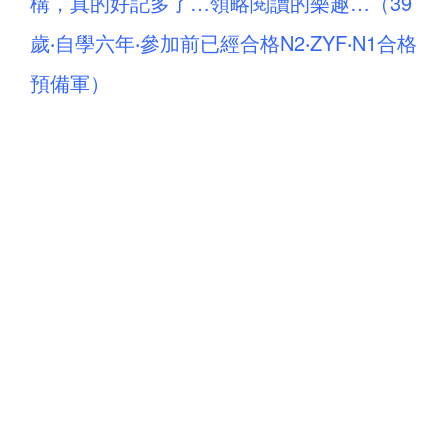
構，真的好記多了…領略閱讀的樂趣…（39
歲‧自學六年‧參加前已經合格N2‧ZYF‧N1合格
預備軍）