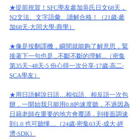
★
提前祝賀！SFC學友參加吳氏日文68天，
N2文法、文字語彙、讀解合格！（21歲‧參
加68天‧大同大學‧商學）
★
像是按翻譯機，瞬間就能夠了解意思，緊
接著下一句也是...不斷不斷的理解...（密集
第35天~48天‧5 份心得一次分享‧17歲‧高二‧
SCA學友）
★
用日語解說日語…相似語、相反語一次包
辦，一開始我只能用0.8的速度聽，不過因為
日籍老師在重要的地方會覆誦，到後面調速
到1.0 也可聽懂…（24歲‧密集63天‧成大‧經
濟‧SDK）