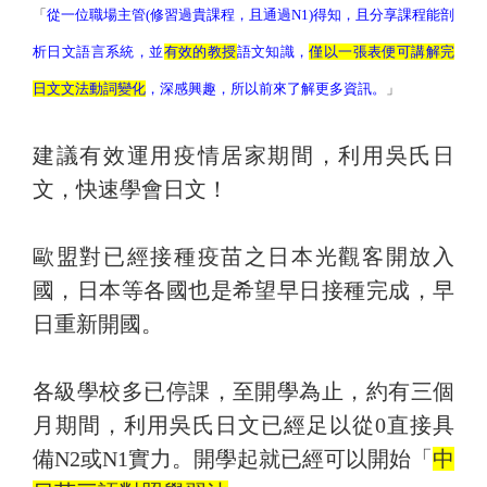
「
從一位職場主管(修習過貴課程，且通過N1)得知，
且分享課程能剖
析日文語言系統，並
有效的教授
語文知識，
僅以一張表便可講解完
日文文法動詞變化
，深感興趣，
所以前來了解更多資訊。
」
建議有效運用疫情居家期間，利用吳氏日
文，快速學會日文！
歐盟對已經接種疫苗之日本光觀客開放入
國，日本等各國也是希望早日接種完成，早
日重新開國。
各級學校多已停課，至開學為止，約有三個
月期間，利用吳氏日文已經足以從0直接具
備N2或N1實力。開學起就已經可以開始「
中