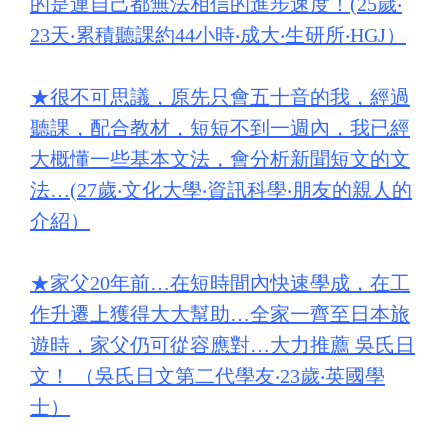
的是連自己都無法相信的進步速度！(25歲‧
23天‧累積聽課約44小時‧成大‧生研所‧HGJ）
★
很不可思議，原先只會五十音的我，經過
聽課，配合教材，短短不到一週內，我已經
大概懂一些基本文法，會分析新聞短文的文
法…(27歲‧文化大學‧資訊科學‧朋友的親人的
介紹）
★
家父20年前…在短時間內快速學成，在工
作升遷上獲得大大幫助…全家一齊至日本旅
遊時，家父仍可從容應對…大力推薦 吳氏日
文！ （吳氏日文第二代學友‧23歲‧英國學
士）