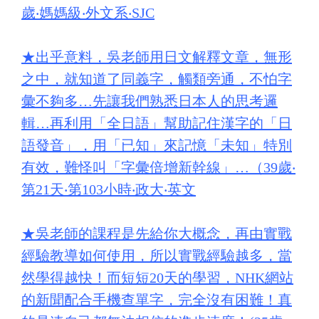
歲‧媽媽級‧外文系‧SJC
★
出乎意料，吳老師用日文解釋文章，無形
之中，就知道了同義字，觸類旁通，不怕字
彙不夠多…先讓我們熟悉日本人的思考邏
輯…再利用「全日語」幫助記住漢字的「日
語發音」，用「已知」來記憶「未知」特別
有效，難怪叫「字彙倍增新幹線」…（39歲‧
第21天‧第103小時‧政大‧英文
★
吳老師的課程是先給你大概念，再由實戰
經驗教導如何使用，所以實戰經驗越多，當
然學得越快！而短短20天的學習，NHK網站
的新聞配合手機查單字，完全沒有困難！真