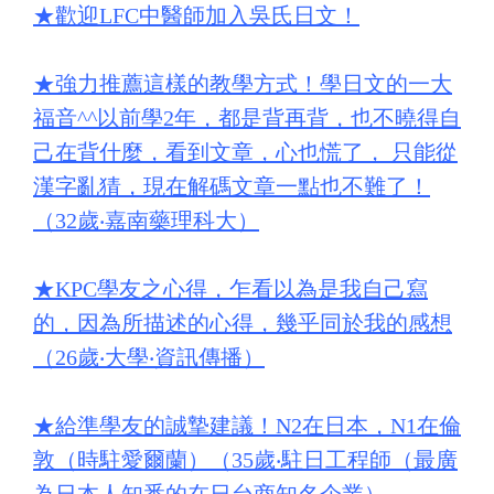
★
歡迎LFC中醫師加入吳氏日文！
★
強力推薦這樣的教學方式！學日文的一大
福音^^以前學2年，都是背再背，也不曉得自
己在背什麼，看到文章，心也慌了， 只能從
漢字亂猜，現在解碼文章一點也不難了！
（32歲‧嘉南藥理科大）
★
KPC學友之心得，乍看以為是我自己寫
的，因為所描述的心得，幾乎同於我的感想
（26歲‧大學‧資訊傳播）
★
給準學友的誠摯建議！N2在日本，N1在倫
敦（時駐愛爾蘭）（35歲‧駐日工程師（最廣