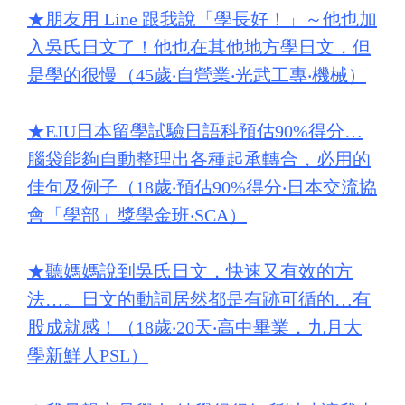
★
朋友用 Line 跟我說「學長好！」～他也加
入吳氏日文了！他也在其他地方學日文，但
是學的很慢（45歲‧自營業‧光武工專‧機械）
★
EJU日本留學試驗日語科預估90%得分…
腦袋能夠自動整理出各種起承轉合，必用的
佳句及例子（18歲‧預估90%得分‧日本交流協
會「學部」獎學金班‧SCA）
★
聽媽媽說到吳氏日文，快速又有效的方
法…。日文的動詞居然都是有跡可循的…有
股成就感！（18歲‧20天‧高中畢業，九月大
學新鮮人PSL）