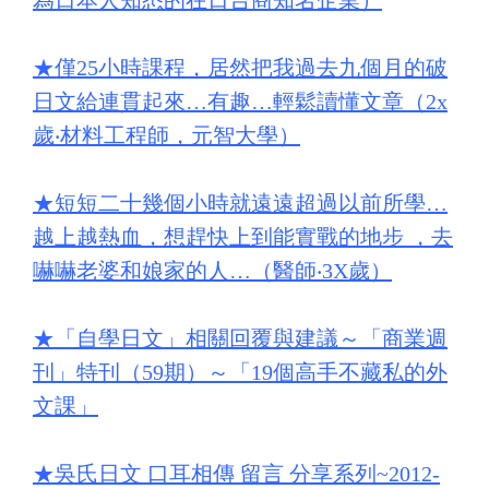
為日本人知悉的在日台商知名企業）
★
僅25小時課程，居然把我過去九個月的破
日文給連貫起來…有趣…輕鬆讀懂文章（2x
歲‧材料工程師，元智大學）
★
短短二十幾個小時就遠遠超過以前所學…
越上越熱血，想趕快上到能實戰的地步 ，去
嚇嚇老婆和娘家的人…（醫師‧3X歲）
★
「自學日文」相關回覆與建議～「商業週
刊」特刊（59期）～「19個高手不藏私的外
文課」
★
吳氏日文 口耳相傳 留言 分享系列~2012-