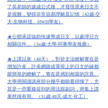
了吳老師的速成公式後，才發現原來日文不
是很難，變得非常容易理解及記憶（42歲‧交
大‧生物科技。HWH學友）
★
公開承諾協助快速學成日文，以處理日方
相關信件…（3x歲‧大學‧同事學友推薦）
★
上課以來（48天），對於文法瞭解實在是
增加許多，許多網路或電視上的日文的確都
能簡單的瞭解了，實在是感到相當的詫異。
大學用閱讀講座部分幾乎都能看得懂了，尤
其是一些重複提到的用法跟副詞，密集上課
果然很有用。（31歲‧48天‧成大‧化工）