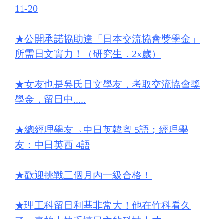
11-20
★
公開承諾協助達「日本交流協會獎學金」
所需日文實力！（研究生．2x歲）
★
女友也是吳氏日文學友，考取交流協會獎
學金，留日中.....
★
總經理學友→中日英韓粵 5語；經理學
友：中日英西 4語
★
歡迎挑戰三個月內一級合格！
★
理工科留日利基非常大！他在竹科看久