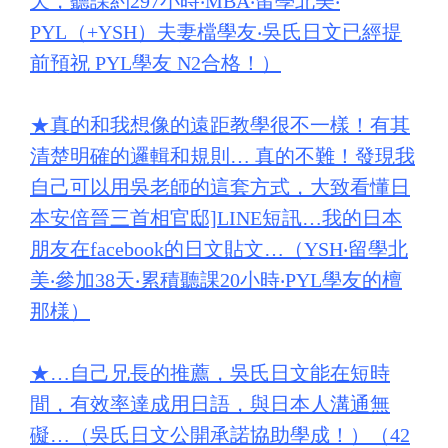
天，聽課約297小時‧MBA‧留學北美‧
PYL（+YSH）夫妻檔學友‧吳氏日文已經提
前預祝 PYL學友 N2合格！）
★
真的和我想像的遠距教學很不一樣！有其
清楚明確的邏輯和規則… 真的不難！發現我
自己可以用吳老師的這套方式，大致看懂日
本安倍晉三首相官邸]LINE短訊…我的日本
朋友在facebook的日文貼文…（YSH‧留學北
美‧參加38天‧累積聽課20小時‧PYL學友的檀
那様）
★
…自己兄長的推薦，吳氏日文能在短時
間，有效率達成用日語，與日本人溝通無
礙…（吳氏日文公開承諾協助學成！）（42