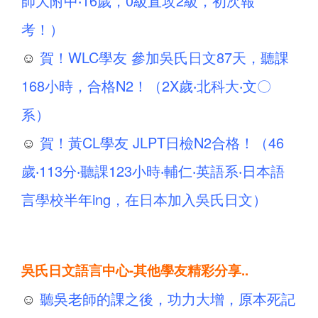
師大附中‧16歲，0級直攻2級，初次報
考！）
☺
賀！WLC學友 參加吳氏日文87天，聽課
168小時，合格N2！（2X歲‧北科大‧文〇
系）
☺
賀！黃CL學友 JLPT日檢N2合格！（46
歲‧113分‧聽課123小時‧輔仁‧英語系‧日本語
言學校半年ing，在日本加入吳氏日文）
吳氏日文語言中心-其他學友精彩分享..
☺
聽吳老師的課之後，功力大增，原本死記