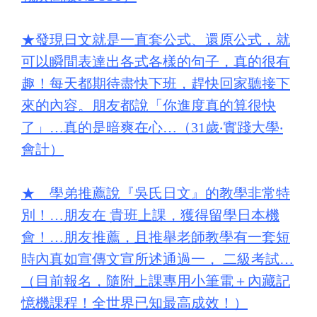
★
發現日文就是一直套公式、還原公式，就
可以瞬間表達出各式各樣的句子，真的很有
趣！每天都期待盡快下班，趕快回家聽接下
來的內容。朋友都說「你進度真的算很快
了」…真的是暗爽在心…（31歲‧實踐大學‧
會計）
★
學弟推薦說『吳氏日文』的教學非常特
別！…朋友在 貴班上課，獲得留學日本機
會！…朋友推薦，且推舉老師教學有一套短
時內真如宣傳文宣所述通過一， 二級考試…
（目前報名，隨附上課專用小筆電＋內藏記
憶機課程！全世界已知最高成效！）