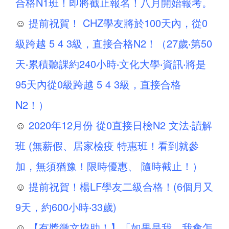
合格N1班！即將截止報名！八月開始報考。
☺
提前祝賀！ CHZ學友將於100天內，從0
級跨越 5 4 3級，直接合格N2！（27歲‧第50
天‧累積聽課約240小時‧文化大學‧資訊‧將是
95天內從0級跨越 5 4 3級，直接合格
N2！）
☺
2020年12月份 從0直接日檢N2 文法‧讀解
班 (無薪假、居家檢疫 特惠班！看到就參
加，無須猶豫！限時優惠、 隨時截止！）
☺
提前祝賀！楊LF學友二級合格！(6個月又
9天，約600小時‧33歲)
☺
【有獎徵文協助！】「如果是我，我會怎