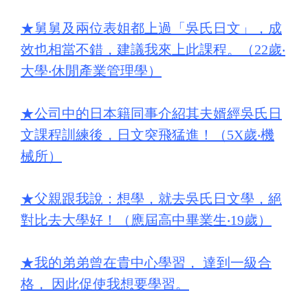
★
舅舅及兩位表姐都上過「吳氏日文」，成
效也相當不錯，建議我來上此課程。（22歲‧
大學‧休閒產業管理學）
★
公司中的日本籍同事介紹其夫婿經吳氏日
文課程訓練後，日文突飛猛進！（5X歲‧機
械所）
★
父親跟我說：想學，就去吳氏日文學，絕
對比去大學好！（應屆高中畢業生‧19歲）
★
我的弟弟曾在貴中心學習， 達到一級合
格， 因此促使我想要學習。