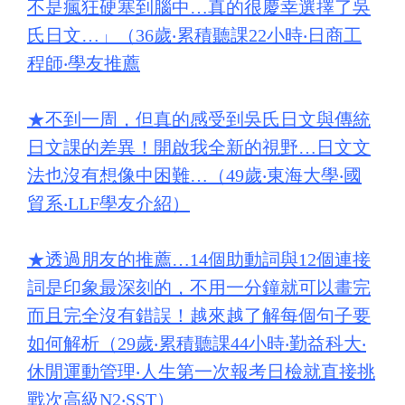
不是瘋狂硬塞到腦中…真的很慶幸選擇了吳
氏日文…」（36歲‧累積聽課22小時‧日商工
程師‧學友推薦
★
不到一周，但真的感受到吳氏日文與傳統
日文課的差異！開啟我全新的視野…日文文
法也沒有想像中困難…（49歲‧東海大學‧國
貿系‧LLF學友介紹）
★
透過朋友的推薦…14個助動詞與12個連接
詞是印象最深刻的，不用一分鐘就可以畫完
而且完全沒有錯誤！越來越了解每個句子要
如何解析（29歲‧累積聽課44小時‧勤益科大‧
休閒運動管理‧人生第一次報考日檢就直接挑
戰次高級N2‧SST）