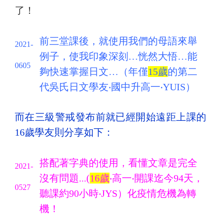
了！
前三堂課後，就使用我們的母語來舉
2021-
例子，使我印象深刻…恍然大悟…能
0605
夠快速掌握日文…（年僅
15歲
的第二
代吳氏日文學友‧國中升高一‧YUIS）
而在三級警戒發布前就已經開始遠距上課的
16歲學友則分享如下：
搭配著字典的使用，看懂文章是完全
2021-
沒有問題...(
16歲
‧高一‧開課迄今94天，
0527
聽課約90小時‧JYS）化疫情危機為轉
機！