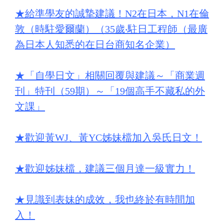
★
給準學友的誠摯建議！N2在日本，N1在倫
敦（時駐愛爾蘭）（35歲‧駐日工程師（最廣
為日本人知悉的在日台商知名企業）
★
「自學日文」相關回覆與建議～「商業週
刊」特刊（59期）～「19個高手不藏私的外
文課」
★
歡迎黃WJ、黃YC姊妹檔加入吳氏日文！
★
歡迎姊妹檔，建議三個月達一級實力！
★
見識到表妹的成效，我也終於有時間加
入！