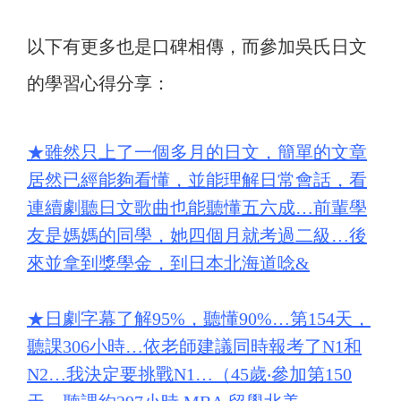
以下有更多也是口碑相傳，而參加吳氏日文
的學習心得分享：
★
雖然只上了一個多月的日文，簡單的文章
居然已經能夠看懂，並能理解日常會話，看
連續劇聽日文歌曲也能聽懂五六成…前輩學
友是媽媽的同學，她四個月就考過二級…後
來並拿到獎學金，到日本北海道唸&
★
日劇字幕了解95%，聽懂90%…第154天，
聽課306小時…依老師建議同時報考了N1和
N2…我決定要挑戰N1…（45歲‧參加第150