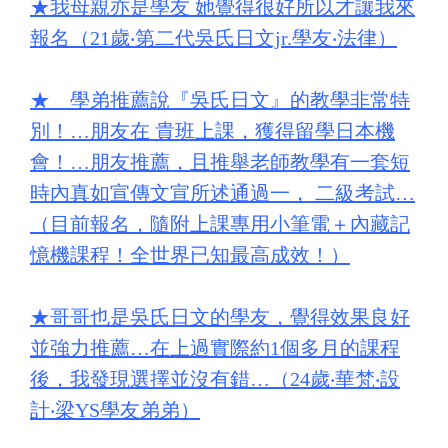
★
我母親亦是學友 她覺得很好所以才讓我來
報名（21歲‧第二代吳氏日文jr.學友‧法律）
★
學弟推薦說『吳氏日文』的教學非常特
別！…朋友在 貴班上課，獲得留學日本機
會！…朋友推薦，且推舉老師教學有一套短
時內真如宣傳文宣所述通過一， 二級考試…
（目前報名，隨附上課專用小筆電＋內藏記
憶機課程！全世界已知最高成效！）
★
哥哥也是吳氏日文的學友，覺得效果良好
並強力推薦…在上過實際約1個多月的課程
後，我發現選擇並沒有錯…（24歲‧華梵‧設
計‧梁YS學友弟弟）